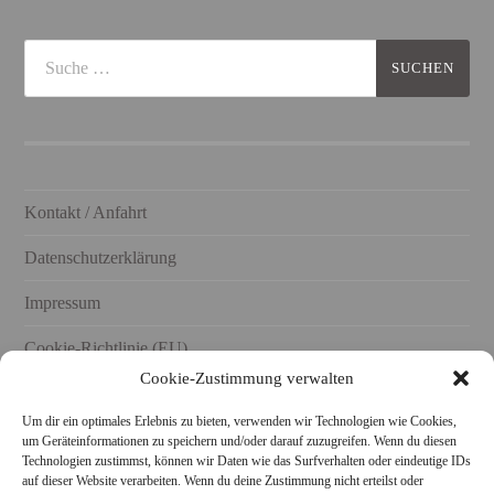
Kontakt / Anfahrt
Datenschutzerklärung
Impressum
Cookie-Richtlinie (EU)
Cookie-Zustimmung verwalten
Um dir ein optimales Erlebnis zu bieten, verwenden wir Technologien wie Cookies,
um Geräteinformationen zu speichern und/oder darauf zuzugreifen. Wenn du diesen
Technologien zustimmst, können wir Daten wie das Surfverhalten oder eindeutige IDs
STARKE KERAMIK AUCH BEI FACEBOOK UND
auf dieser Website verarbeiten. Wenn du deine Zustimmung nicht erteilst oder
INSTAGRAM FOLGEN!