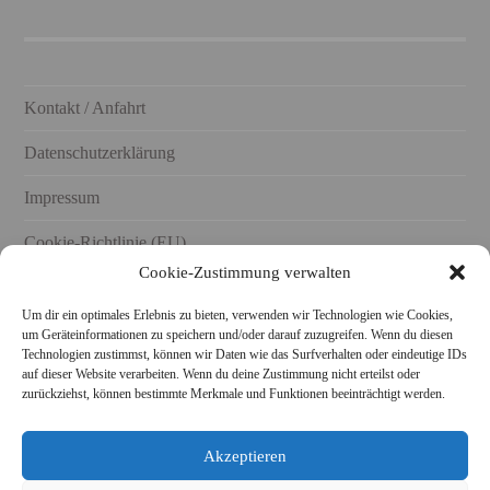
Kontakt / Anfahrt
Datenschutzerklärung
Impressum
Cookie-Richtlinie (EU)
Cookie-Zustimmung verwalten
Um dir ein optimales Erlebnis zu bieten, verwenden wir Technologien wie Cookies,
um Geräteinformationen zu speichern und/oder darauf zuzugreifen. Wenn du diesen
Technologien zustimmst, können wir Daten wie das Surfverhalten oder eindeutige IDs
STARKE KERAMIK AUCH BEI FACEBOOK UND
auf dieser Website verarbeiten. Wenn du deine Zustimmung nicht erteilst oder
INSTAGRAM FOLGEN!
zurückziehst, können bestimmte Merkmale und Funktionen beeinträchtigt werden.
Akzeptieren