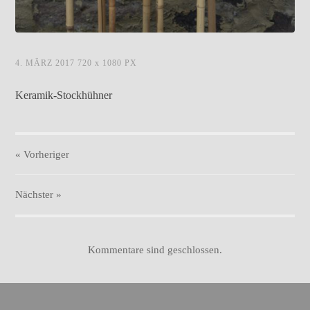
stockhuehner01.jpg
4. MÄRZ 2017
720
x
1080 PX
Keramik-Stockhühner
« Vorheriger
Nächster
»
Kommentare sind geschlossen.