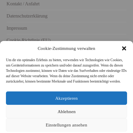
Kontakt / Anfahrt
Datenschutzerklärung
Impressum
Cookie-Richtlinie (EU)
Cookie-Zustimmung verwalten
Um dir ein optimales Erlebnis zu bieten, verwenden wir Technologien wie Cookies,
um Geräteinformationen zu speichern und/oder darauf zuzugreifen. Wenn du diesen
Technologien zustimmst, können wir Daten wie das Surfverhalten oder eindeutige IDs
STARKE KERAMIK AUCH BEI FACEBOOK UND
auf dieser Website verarbeiten. Wenn du deine Zustimmung nicht erteilst oder
INSTAGRAM FOLGEN!
zurückziehst, können bestimmte Merkmale und Funktionen beeinträchtigt werden.
Akzeptieren
Ablehnen
Einstellungen ansehen
© 2026
STARKEKERAMIK
—
HOCH ↑