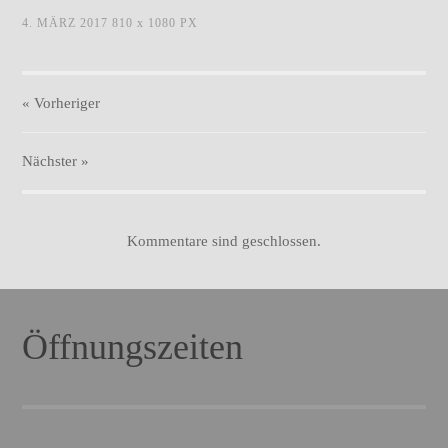
vogel-blau_mitWurm.jpg
4. MÄRZ 2017
810
x
1080 PX
« Vorheriger
Nächster
»
Kommentare sind geschlossen.
Öffnungszeiten