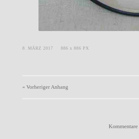
Kinderteller_Dess-Te_013.jpg
8. MÄRZ 2017
/
886
x
886 PX
« Vorheriger
Anhang
Kommentare s