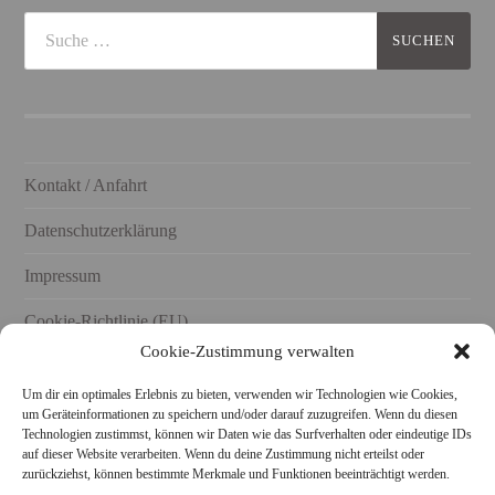
Kontakt / Anfahrt
Datenschutzerklärung
Impressum
Cookie-Richtlinie (EU)
Cookie-Zustimmung verwalten
Um dir ein optimales Erlebnis zu bieten, verwenden wir Technologien wie Cookies,
um Geräteinformationen zu speichern und/oder darauf zuzugreifen. Wenn du diesen
Technologien zustimmst, können wir Daten wie das Surfverhalten oder eindeutige IDs
STARKE KERAMIK AUCH BEI FACEBOOK UND
auf dieser Website verarbeiten. Wenn du deine Zustimmung nicht erteilst oder
INSTAGRAM FOLGEN!
zurückziehst, können bestimmte Merkmale und Funktionen beeinträchtigt werden.