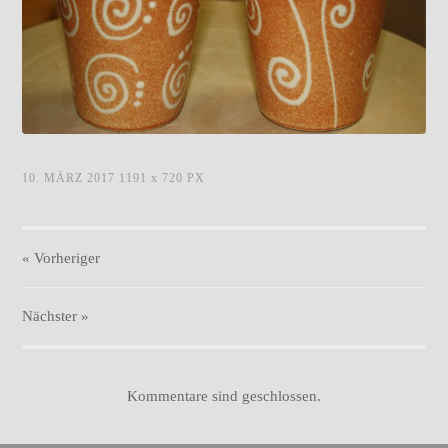
becher_terra.jpg
10. MÄRZ 2017
1191
x
720 PX
« Vorheriger
Nächster
»
Kommentare sind geschlossen.