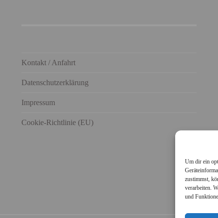
Kontakt / Anfahrt
Datenschutzerklärung
Impressum
Cookie-Richtlinie (EU)
Um dir ein op
Geräteinforma
zustimmst, kö
verarbeiten. 
und Funktione