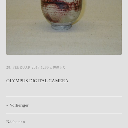
Teeschale-10.jpg
28. FEBRUAR 2017
1280
x
960 PX
OLYMPUS DIGITAL CAMERA
« Vorheriger
Nächster
»