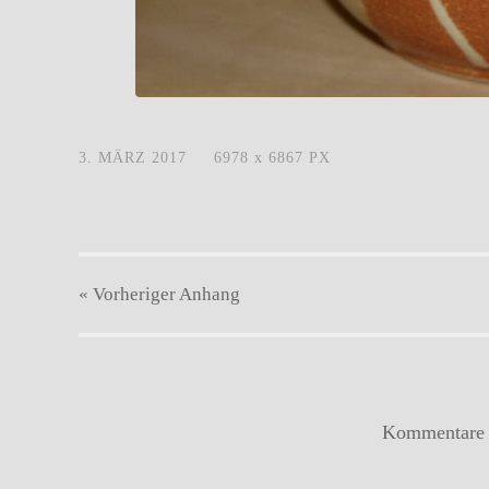
2016_Engobe_Terra_Puenkt_02.jpg
3. MÄRZ 2017
/
6978
x
6867 PX
« Vorheriger
Anhang
Kommentare s